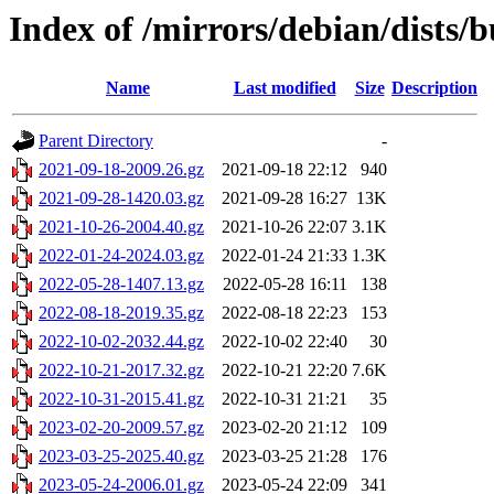
Index of /mirrors/debian/dists/b
Name
Last modified
Size
Description
Parent Directory
-
2021-09-18-2009.26.gz
2021-09-18 22:12
940
2021-09-28-1420.03.gz
2021-09-28 16:27
13K
2021-10-26-2004.40.gz
2021-10-26 22:07
3.1K
2022-01-24-2024.03.gz
2022-01-24 21:33
1.3K
2022-05-28-1407.13.gz
2022-05-28 16:11
138
2022-08-18-2019.35.gz
2022-08-18 22:23
153
2022-10-02-2032.44.gz
2022-10-02 22:40
30
2022-10-21-2017.32.gz
2022-10-21 22:20
7.6K
2022-10-31-2015.41.gz
2022-10-31 21:21
35
2023-02-20-2009.57.gz
2023-02-20 21:12
109
2023-03-25-2025.40.gz
2023-03-25 21:28
176
2023-05-24-2006.01.gz
2023-05-24 22:09
341