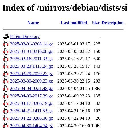
Index of /mirrors/debian/dists/s
Name
Last modified
Size
Description
Parent Directory
-
2025-03-01-0208.14.gz
2025-03-01 03:17
225
2025-03-03-0216.08.gz
2025-03-03 03:22
150
2025-03-16-2011.33.gz
2025-03-16 21:17
630
2025-03-23-1413.24.gz
2025-03-23 15:17
143
2025-03-29-2020.22.gz
2025-03-29 21:24
176
2025-03-30-2009.23.gz
2025-03-30 22:15
203
2025-04-04-0221.48.gz
2025-04-04 04:25
1.8K
2025-04-09-2017.39.gz
2025-04-09 22:23
135
2025-04-17-0206.19.gz
2025-04-17 04:10
32
2025-04-21-1411.53.gz
2025-04-21 16:16
102
2025-04-22-0206.36.gz
2025-04-22 04:10
26
2025-04-30-1404.54.gz
2025-04-30 16:06
1.6K