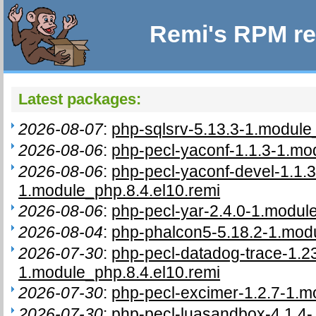
Remi's RPM re
Latest packages:
2026-08-07
:
php-sqlsrv-5.13.3-1.module
2026-08-06
:
php-pecl-yaconf-1.1.3-1.mo
2026-08-06
:
php-pecl-yaconf-devel-1.1.3
1.module_php.8.4.el10.remi
2026-08-06
:
php-pecl-yar-2.4.0-1.modul
2026-08-04
:
php-phalcon5-5.18.2-1.modu
2026-07-30
:
php-pecl-datadog-trace-1.23
1.module_php.8.4.el10.remi
2026-07-30
:
php-pecl-excimer-1.2.7-1.m
2026-07-30
:
php-pecl-luasandbox-4.1.4-