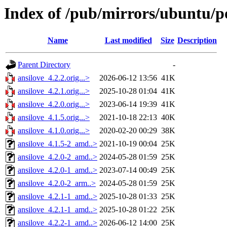
Index of /pub/mirrors/ubuntu/po
Name
Last modified
Size
Description
Parent Directory
-
ansilove_4.2.2.orig...>
2026-06-12 13:56
41K
ansilove_4.2.1.orig...>
2025-10-28 01:04
41K
ansilove_4.2.0.orig...>
2023-06-14 19:39
41K
ansilove_4.1.5.orig...>
2021-10-18 22:13
40K
ansilove_4.1.0.orig...>
2020-02-20 00:29
38K
ansilove_4.1.5-2_amd..>
2021-10-19 00:04
25K
ansilove_4.2.0-2_amd..>
2024-05-28 01:59
25K
ansilove_4.2.0-1_amd..>
2023-07-14 00:49
25K
ansilove_4.2.0-2_arm..>
2024-05-28 01:59
25K
ansilove_4.2.1-1_amd..>
2025-10-28 01:33
25K
ansilove_4.2.1-1_amd..>
2025-10-28 01:22
25K
ansilove_4.2.2-1_amd..>
2026-06-12 14:00
25K