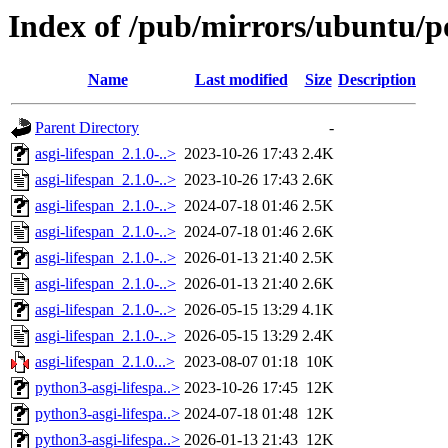
Index of /pub/mirrors/ubuntu/po
Name
Last modified
Size
Description
Parent Directory
-
asgi-lifespan_2.1.0-..>
2023-10-26 17:43
2.4K
asgi-lifespan_2.1.0-..>
2023-10-26 17:43
2.6K
asgi-lifespan_2.1.0-..>
2024-07-18 01:46
2.5K
asgi-lifespan_2.1.0-..>
2024-07-18 01:46
2.6K
asgi-lifespan_2.1.0-..>
2026-01-13 21:40
2.5K
asgi-lifespan_2.1.0-..>
2026-01-13 21:40
2.6K
asgi-lifespan_2.1.0-..>
2026-05-15 13:29
4.1K
asgi-lifespan_2.1.0-..>
2026-05-15 13:29
2.4K
asgi-lifespan_2.1.0...>
2023-08-07 01:18
10K
python3-asgi-lifespa..>
2023-10-26 17:45
12K
python3-asgi-lifespa..>
2024-07-18 01:48
12K
python3-asgi-lifespa..>
2026-01-13 21:43
12K