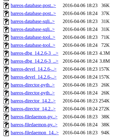
bareos-database-post..>
2016-04-06 18:23
36K
bareos-database-post..>
2016-04-06 18:24
37K
bareos-database-sqli..>
2016-04-06 18:23
31K
bareos-database-sqli..>
2016-04-06 18:24
31K
bareos-database-tool..>
2016-04-06 18:23
71K
bareos-database-tool..>
2016-04-06 18:24
72K
bareos-dbg_14.2.6-3_..>
2016-04-06 18:23
4.3M
bareos-dbg_14.2.6-3_..>
2016-04-06 18:24
3.8M
bareos-devel_14.2.6-..>
2016-04-06 18:23
157K
bareos-devel_14.2.6-..>
2016-04-06 18:24
157K
bareos-director-pyth..>
2016-04-06 18:23
26K
bareos-director-pyth..>
2016-04-06 18:24
26K
bareos-director_14.2..>
2016-04-06 18:23
254K
bareos-director_14.2..>
2016-04-06 18:24
272K
bareos-filedaemon-py..>
2016-04-06 18:23
38K
bareos-filedaemon-py..>
2016-04-06 18:24
38K
bareos-filedaemon_14..>
2016-04-06 18:23
94K