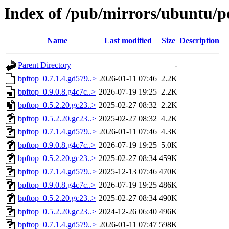
Index of /pub/mirrors/ubuntu/p
Name
Last modified
Size
Description
Parent Directory
-
bpftop_0.7.1.4.gd579..>
2026-01-11 07:46
2.2K
bpftop_0.9.0.8.g4c7c..>
2026-07-19 19:25
2.2K
bpftop_0.5.2.20.gc23..>
2025-02-27 08:32
2.2K
bpftop_0.5.2.20.gc23..>
2025-02-27 08:32
4.2K
bpftop_0.7.1.4.gd579..>
2026-01-11 07:46
4.3K
bpftop_0.9.0.8.g4c7c..>
2026-07-19 19:25
5.0K
bpftop_0.5.2.20.gc23..>
2025-02-27 08:34
459K
bpftop_0.7.1.4.gd579..>
2025-12-13 07:46
470K
bpftop_0.9.0.8.g4c7c..>
2026-07-19 19:25
486K
bpftop_0.5.2.20.gc23..>
2025-02-27 08:34
490K
bpftop_0.5.2.20.gc23..>
2024-12-26 06:40
496K
bpftop_0.7.1.4.gd579..>
2026-01-11 07:47
598K