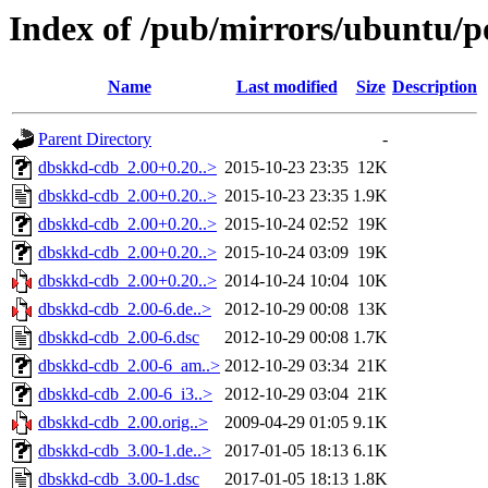
Index of /pub/mirrors/ubuntu/p
Name
Last modified
Size
Description
Parent Directory
-
dbskkd-cdb_2.00+0.20..>
2015-10-23 23:35
12K
dbskkd-cdb_2.00+0.20..>
2015-10-23 23:35
1.9K
dbskkd-cdb_2.00+0.20..>
2015-10-24 02:52
19K
dbskkd-cdb_2.00+0.20..>
2015-10-24 03:09
19K
dbskkd-cdb_2.00+0.20..>
2014-10-24 10:04
10K
dbskkd-cdb_2.00-6.de..>
2012-10-29 00:08
13K
dbskkd-cdb_2.00-6.dsc
2012-10-29 00:08
1.7K
dbskkd-cdb_2.00-6_am..>
2012-10-29 03:34
21K
dbskkd-cdb_2.00-6_i3..>
2012-10-29 03:04
21K
dbskkd-cdb_2.00.orig..>
2009-04-29 01:05
9.1K
dbskkd-cdb_3.00-1.de..>
2017-01-05 18:13
6.1K
dbskkd-cdb_3.00-1.dsc
2017-01-05 18:13
1.8K