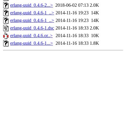
erlang-uuid_0.4.6-2...>
2018-06-02 07:13
2.0K
erlang-uuid_0.4.6-1_..>
2014-11-16 19:23
14K
erlang-uuid_0.4.6-1_..>
2014-11-16 19:23
14K
erlang-uuid_0.4.6-1.dsc
2014-11-16 18:33
2.0K
erlang-uuid_0.4.6.or..>
2014-11-16 18:33
10K
erlang-uuid_0.4.6-1...>
2014-11-16 18:33
1.8K