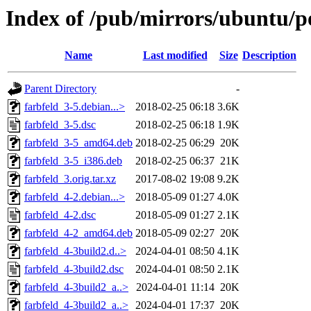
Index of /pub/mirrors/ubuntu/po
Name
Last modified
Size
Description
Parent Directory
-
farbfeld_3-5.debian...>
2018-02-25 06:18
3.6K
farbfeld_3-5.dsc
2018-02-25 06:18
1.9K
farbfeld_3-5_amd64.deb
2018-02-25 06:29
20K
farbfeld_3-5_i386.deb
2018-02-25 06:37
21K
farbfeld_3.orig.tar.xz
2017-08-02 19:08
9.2K
farbfeld_4-2.debian...>
2018-05-09 01:27
4.0K
farbfeld_4-2.dsc
2018-05-09 01:27
2.1K
farbfeld_4-2_amd64.deb
2018-05-09 02:27
20K
farbfeld_4-3build2.d..>
2024-04-01 08:50
4.1K
farbfeld_4-3build2.dsc
2024-04-01 08:50
2.1K
farbfeld_4-3build2_a..>
2024-04-01 11:14
20K
farbfeld_4-3build2_a..>
2024-04-01 17:37
20K