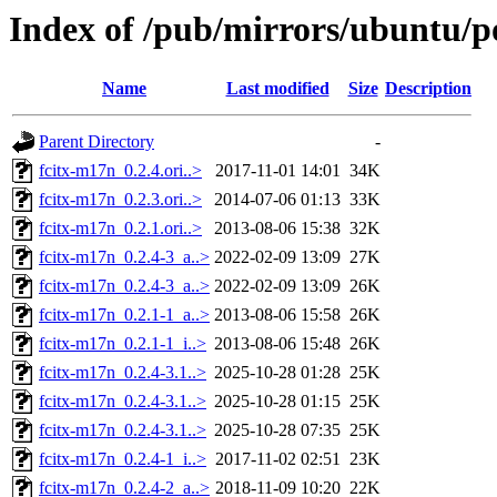
Index of /pub/mirrors/ubuntu/po
Name
Last modified
Size
Description
Parent Directory
-
fcitx-m17n_0.2.4.ori..>
2017-11-01 14:01
34K
fcitx-m17n_0.2.3.ori..>
2014-07-06 01:13
33K
fcitx-m17n_0.2.1.ori..>
2013-08-06 15:38
32K
fcitx-m17n_0.2.4-3_a..>
2022-02-09 13:09
27K
fcitx-m17n_0.2.4-3_a..>
2022-02-09 13:09
26K
fcitx-m17n_0.2.1-1_a..>
2013-08-06 15:58
26K
fcitx-m17n_0.2.1-1_i..>
2013-08-06 15:48
26K
fcitx-m17n_0.2.4-3.1..>
2025-10-28 01:28
25K
fcitx-m17n_0.2.4-3.1..>
2025-10-28 01:15
25K
fcitx-m17n_0.2.4-3.1..>
2025-10-28 07:35
25K
fcitx-m17n_0.2.4-1_i..>
2017-11-02 02:51
23K
fcitx-m17n_0.2.4-2_a..>
2018-11-09 10:20
22K