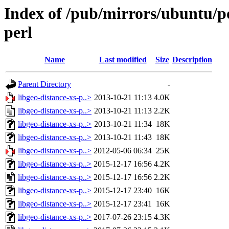
Index of /pub/mirrors/ubuntu/po
perl
Name
Last modified
Size
Description
Parent Directory
-
libgeo-distance-xs-p..>
2013-10-21 11:13
4.0K
libgeo-distance-xs-p..>
2013-10-21 11:13
2.2K
libgeo-distance-xs-p..>
2013-10-21 11:34
18K
libgeo-distance-xs-p..>
2013-10-21 11:43
18K
libgeo-distance-xs-p..>
2012-05-06 06:34
25K
libgeo-distance-xs-p..>
2015-12-17 16:56
4.2K
libgeo-distance-xs-p..>
2015-12-17 16:56
2.2K
libgeo-distance-xs-p..>
2015-12-17 23:40
16K
libgeo-distance-xs-p..>
2015-12-17 23:41
16K
libgeo-distance-xs-p..>
2017-07-26 23:15
4.3K