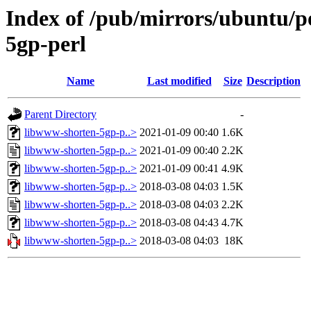
Index of /pub/mirrors/ubuntu/p
5gp-perl
Name
Last modified
Size
Description
Parent Directory
-
libwww-shorten-5gp-p..>
2021-01-09 00:40
1.6K
libwww-shorten-5gp-p..>
2021-01-09 00:40
2.2K
libwww-shorten-5gp-p..>
2021-01-09 00:41
4.9K
libwww-shorten-5gp-p..>
2018-03-08 04:03
1.5K
libwww-shorten-5gp-p..>
2018-03-08 04:03
2.2K
libwww-shorten-5gp-p..>
2018-03-08 04:43
4.7K
libwww-shorten-5gp-p..>
2018-03-08 04:03
18K