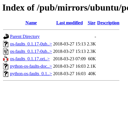
Index of /pub/mirrors/ubuntu/po
Name
Last modified
Size
Description
Parent Directory
-
os-faults_0.1.17-0ub..>
2018-03-27 15:13
2.3K
os-faults_0.1.17-0ub..>
2018-03-27 15:13
2.3K
os-faults_0.1.17.ori..>
2018-03-23 07:09
60K
python-os-faults-doc..>
2018-03-27 16:03
2.1K
python-os-faults_0.1..>
2018-03-27 16:03
40K