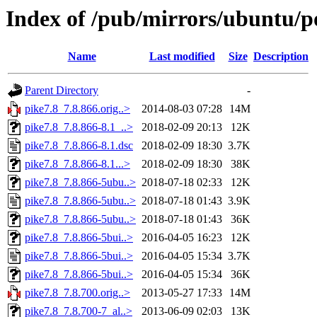
Index of /pub/mirrors/ubuntu/po
Name
Last modified
Size
Description
Parent Directory
-
pike7.8_7.8.866.orig..>
2014-08-03 07:28
14M
pike7.8_7.8.866-8.1_..>
2018-02-09 20:13
12K
pike7.8_7.8.866-8.1.dsc
2018-02-09 18:30
3.7K
pike7.8_7.8.866-8.1...>
2018-02-09 18:30
38K
pike7.8_7.8.866-5ubu..>
2018-07-18 02:33
12K
pike7.8_7.8.866-5ubu..>
2018-07-18 01:43
3.9K
pike7.8_7.8.866-5ubu..>
2018-07-18 01:43
36K
pike7.8_7.8.866-5bui..>
2016-04-05 16:23
12K
pike7.8_7.8.866-5bui..>
2016-04-05 15:34
3.7K
pike7.8_7.8.866-5bui..>
2016-04-05 15:34
36K
pike7.8_7.8.700.orig..>
2013-05-27 17:33
14M
pike7.8_7.8.700-7_al..>
2013-06-09 02:03
13K