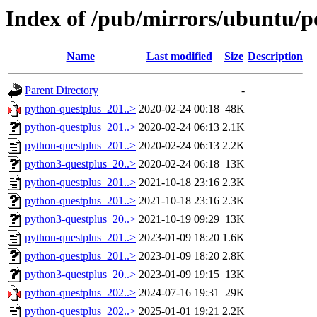
Index of /pub/mirrors/ubuntu/p
Name
Last modified
Size
Description
Parent Directory
-
python-questplus_201..>
2020-02-24 00:18
48K
python-questplus_201..>
2020-02-24 06:13
2.1K
python-questplus_201..>
2020-02-24 06:13
2.2K
python3-questplus_20..>
2020-02-24 06:18
13K
python-questplus_201..>
2021-10-18 23:16
2.3K
python-questplus_201..>
2021-10-18 23:16
2.3K
python3-questplus_20..>
2021-10-19 09:29
13K
python-questplus_201..>
2023-01-09 18:20
1.6K
python-questplus_201..>
2023-01-09 18:20
2.8K
python3-questplus_20..>
2023-01-09 19:15
13K
python-questplus_202..>
2024-07-16 19:31
29K
python-questplus_202..>
2025-01-01 19:21
2.2K