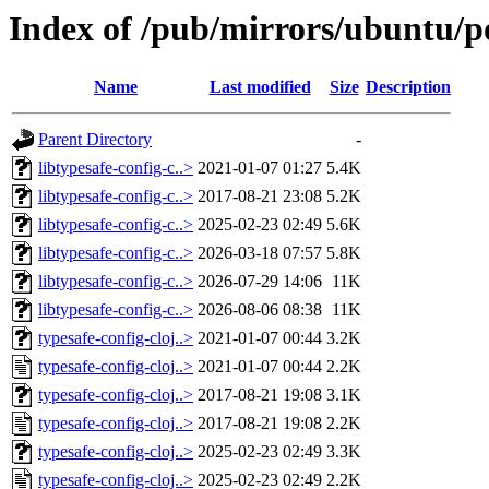
Index of /pub/mirrors/ubuntu/po
Name
Last modified
Size
Description
Parent Directory
-
libtypesafe-config-c..>
2021-01-07 01:27
5.4K
libtypesafe-config-c..>
2017-08-21 23:08
5.2K
libtypesafe-config-c..>
2025-02-23 02:49
5.6K
libtypesafe-config-c..>
2026-03-18 07:57
5.8K
libtypesafe-config-c..>
2026-07-29 14:06
11K
libtypesafe-config-c..>
2026-08-06 08:38
11K
typesafe-config-cloj..>
2021-01-07 00:44
3.2K
typesafe-config-cloj..>
2021-01-07 00:44
2.2K
typesafe-config-cloj..>
2017-08-21 19:08
3.1K
typesafe-config-cloj..>
2017-08-21 19:08
2.2K
typesafe-config-cloj..>
2025-02-23 02:49
3.3K
typesafe-config-cloj..>
2025-02-23 02:49
2.2K