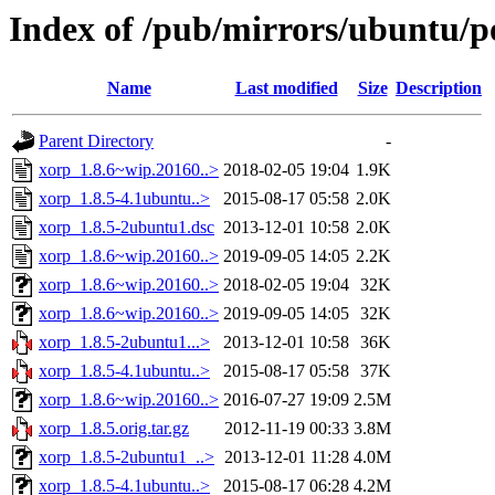
Index of /pub/mirrors/ubuntu/p
Name
Last modified
Size
Description
Parent Directory
-
xorp_1.8.6~wip.20160..>
2018-02-05 19:04
1.9K
xorp_1.8.5-4.1ubuntu..>
2015-08-17 05:58
2.0K
xorp_1.8.5-2ubuntu1.dsc
2013-12-01 10:58
2.0K
xorp_1.8.6~wip.20160..>
2019-09-05 14:05
2.2K
xorp_1.8.6~wip.20160..>
2018-02-05 19:04
32K
xorp_1.8.6~wip.20160..>
2019-09-05 14:05
32K
xorp_1.8.5-2ubuntu1...>
2013-12-01 10:58
36K
xorp_1.8.5-4.1ubuntu..>
2015-08-17 05:58
37K
xorp_1.8.6~wip.20160..>
2016-07-27 19:09
2.5M
xorp_1.8.5.orig.tar.gz
2012-11-19 00:33
3.8M
xorp_1.8.5-2ubuntu1_..>
2013-12-01 11:28
4.0M
xorp_1.8.5-4.1ubuntu..>
2015-08-17 06:28
4.2M