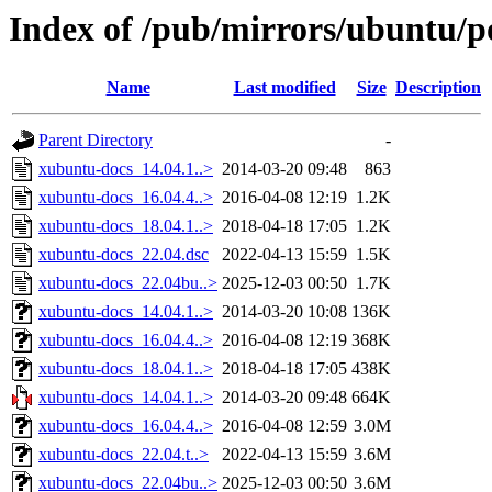
Index of /pub/mirrors/ubuntu/p
Name
Last modified
Size
Description
Parent Directory
-
xubuntu-docs_14.04.1..>
2014-03-20 09:48
863
xubuntu-docs_16.04.4..>
2016-04-08 12:19
1.2K
xubuntu-docs_18.04.1..>
2018-04-18 17:05
1.2K
xubuntu-docs_22.04.dsc
2022-04-13 15:59
1.5K
xubuntu-docs_22.04bu..>
2025-12-03 00:50
1.7K
xubuntu-docs_14.04.1..>
2014-03-20 10:08
136K
xubuntu-docs_16.04.4..>
2016-04-08 12:19
368K
xubuntu-docs_18.04.1..>
2018-04-18 17:05
438K
xubuntu-docs_14.04.1..>
2014-03-20 09:48
664K
xubuntu-docs_16.04.4..>
2016-04-08 12:59
3.0M
xubuntu-docs_22.04.t..>
2022-04-13 15:59
3.6M
xubuntu-docs_22.04bu..>
2025-12-03 00:50
3.6M