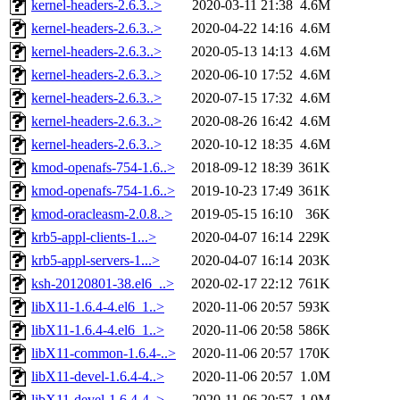
kernel-headers-2.6.3..>
2020-03-11 21:38
4.6M
kernel-headers-2.6.3..>
2020-04-22 14:16
4.6M
kernel-headers-2.6.3..>
2020-05-13 14:13
4.6M
kernel-headers-2.6.3..>
2020-06-10 17:52
4.6M
kernel-headers-2.6.3..>
2020-07-15 17:32
4.6M
kernel-headers-2.6.3..>
2020-08-26 16:42
4.6M
kernel-headers-2.6.3..>
2020-10-12 18:35
4.6M
kmod-openafs-754-1.6..>
2018-09-12 18:39
361K
kmod-openafs-754-1.6..>
2019-10-23 17:49
361K
kmod-oracleasm-2.0.8..>
2019-05-15 16:10
36K
krb5-appl-clients-1...>
2020-04-07 16:14
229K
krb5-appl-servers-1...>
2020-04-07 16:14
203K
ksh-20120801-38.el6_..>
2020-02-17 22:12
761K
libX11-1.6.4-4.el6_1..>
2020-11-06 20:57
593K
libX11-1.6.4-4.el6_1..>
2020-11-06 20:58
586K
libX11-common-1.6.4-..>
2020-11-06 20:57
170K
libX11-devel-1.6.4-4..>
2020-11-06 20:57
1.0M
libX11-devel-1.6.4-4..>
2020-11-06 20:57
1.0M