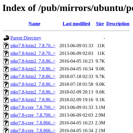
Index of /pub/mirrors/ubuntu/po
Name
Last modified
Size
Description
Parent Directory
-
pike7.8-bzip2_7.8.70..>
2013-06-09 01:33
11K
pike7.8-bzip2_7.8.70..>
2013-06-09 02:03
11K
pike7.8-bzip2_7.8.86..>
2016-04-05 16:23
9.7K
pike7.8-bzip2_7.8.86..>
2016-04-05 16:34
9.0K
pike7.8-bzip2_7.8.86..>
2018-07-18 02:33
9.7K
pike7.8-bzip2_7.8.86..>
2018-07-18 01:58
9.0K
pike7.8-bzip2_7.8.86..>
2018-02-09 20:13
9.6K
pike7.8-bzip2_7.8.86..>
2018-02-09 19:16
9.1K
pike7.8-core_7.8.700..>
2013-06-09 01:33
3.1M
pike7.8-core_7.8.700..>
2013-06-09 02:03
2.9M
pike7.8-core_7.8.866..>
2016-04-05 16:23
2.3M
pike7.8-core_7.8.866..>
2016-04-05 16:34
2.1M