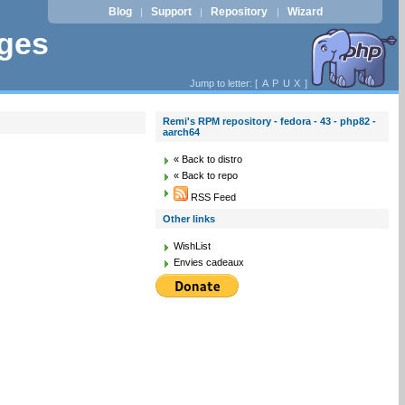
Blog
Support
Repository
Wizard
|
|
|
ages
Jump to letter: [
A
P
U
X
]
Remi's RPM repository - fedora - 43 - php82 -
aarch64
« Back to distro
« Back to repo
RSS Feed
Other links
WishList
Envies cadeaux