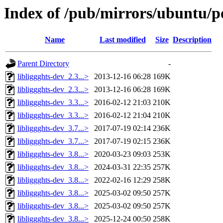
Index of /pub/mirrors/ubuntu/po
Name
Last modified
Size
Description
Parent Directory
-
libliggghts-dev_2.3...>
2013-12-16 06:28
169K
libliggghts-dev_2.3...>
2013-12-16 06:28
169K
libliggghts-dev_3.3...>
2016-02-12 21:03
210K
libliggghts-dev_3.3...>
2016-02-12 21:04
210K
libliggghts-dev_3.7...>
2017-07-19 02:14
236K
libliggghts-dev_3.7...>
2017-07-19 02:15
236K
libliggghts-dev_3.8...>
2020-03-23 09:03
253K
libliggghts-dev_3.8...>
2024-03-31 22:35
257K
libliggghts-dev_3.8...>
2022-02-16 12:29
258K
libliggghts-dev_3.8...>
2025-03-02 09:50
257K
libliggghts-dev_3.8...>
2025-03-02 09:50
257K
libliggghts-dev_3.8...>
2025-12-24 00:50
258K